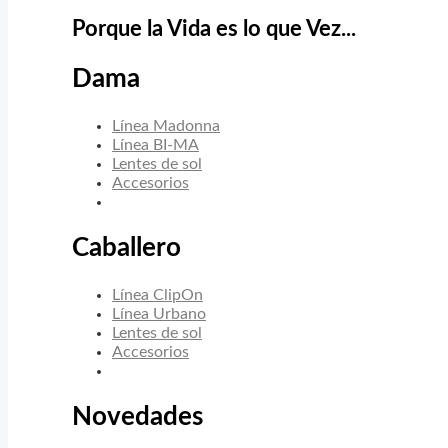
Porque la Vida es lo que Vez...
Dama
Línea Madonna
Línea BI-MA
Lentes de sol
Accesorios
Caballero
Línea ClipOn
Línea Urbano
Lentes de sol
Accesorios
Novedades