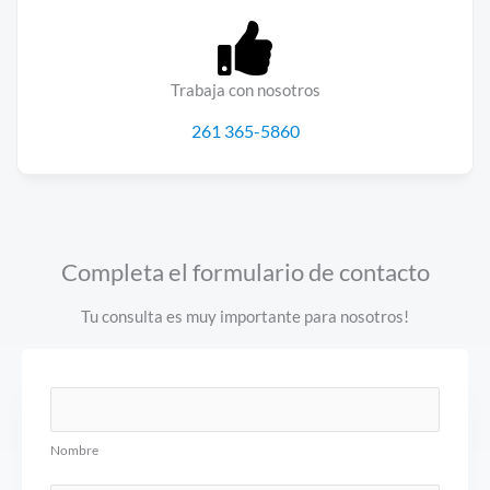
Trabaja con nosotros
261 365-5860
Completa el formulario de contacto
Tu consulta es muy importante para nosotros!
N
o
Nombre
m
b