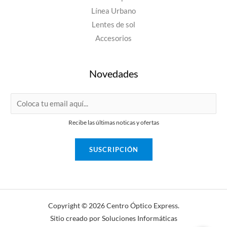
Línea Urbano
Lentes de sol
Accesorios
Novedades
E
m
Recibe las últimas noticas y ofertas
a
i
SUSCRIPCIÓN
l
*
Copyright © 2026 Centro Óptico Express.
Sitio creado por Soluciones Informáticas