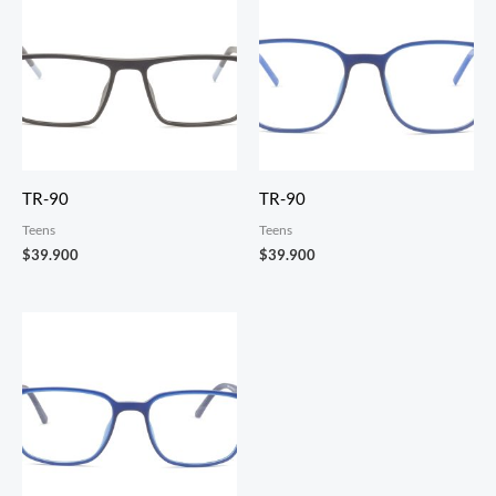
TR-90
TR-90
Teens
Teens
$
39.900
$
39.900