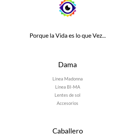
Porque la Vida es lo que Vez...
Dama
Línea Madonna
Línea BI-MA
Lentes de sol
Accesorios
Caballero