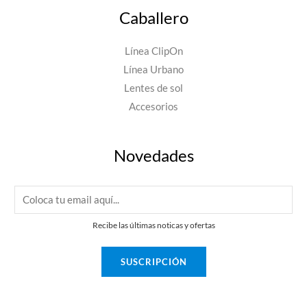
Caballero
Línea ClipOn
Línea Urbano
Lentes de sol
Accesorios
Novedades
E
m
Recibe las últimas noticas y ofertas
a
i
SUSCRIPCIÓN
l
*