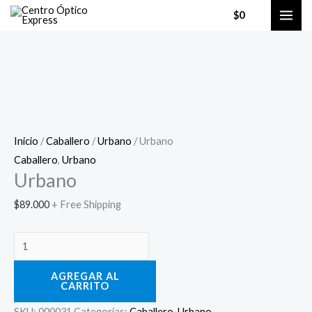
Ir
0
$
0
al
contenido
Urbano
cantidad
Inicio
/
Caballero
/
Urbano
/ Urbano
Caballero
,
Urbano
Urbano
$
89.000
+ Free Shipping
AGREGAR AL
CARRITO
SKU:
000031
Categorías:
Caballero
,
Urbano