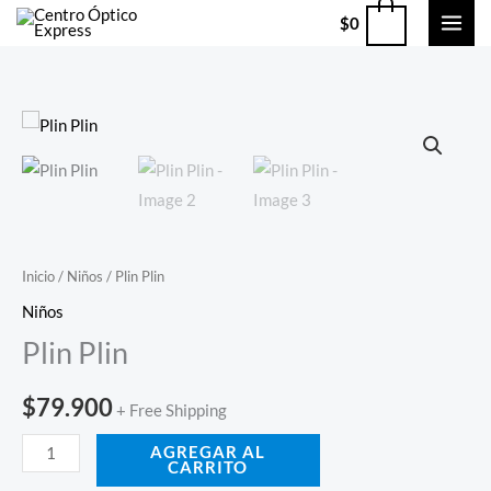
Ir
0
$
0
al
contenido
Plin
Plin
cantidad
Inicio
/
Niños
/ Plin Plin
Niños
Plin Plin
$
79.900
+ Free Shipping
AGREGAR AL
CARRITO