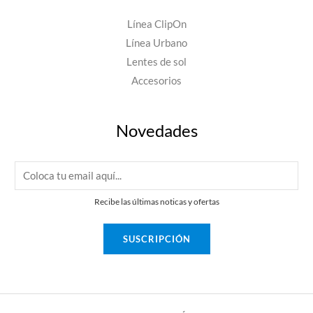
Línea ClipOn
Línea Urbano
Lentes de sol
Accesorios
Novedades
E
m
Recibe las últimas noticas y ofertas
a
i
SUSCRIPCIÓN
l
*