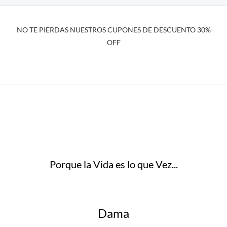
NO TE PIERDAS NUESTROS CUPONES DE DESCUENTO 30%
OFF
Porque la Vida es lo que Vez...
Dama