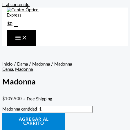
Ir al contenido
0
$
0
Inicio
/
Dama
/
Madonna
/ Madonna
Dama
,
Madonna
Madonna
$
109.900
+ Free Shipping
Madonna cantidad
AGREGAR AL
CARRITO