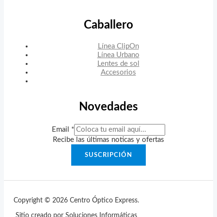
Caballero
Línea ClipOn
Línea Urbano
Lentes de sol
Accesorios
Novedades
Email
*
Recibe las últimas noticas y ofertas
SUSCRIPCIÓN
Copyright © 2026 Centro Óptico Express.
Sitio creado por Soluciones Informáticas