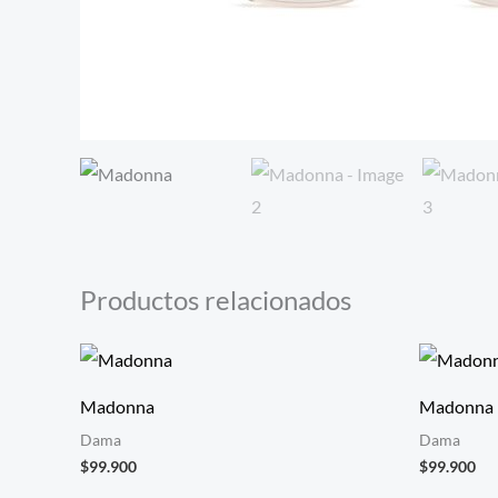
Productos relacionados
Madonna
Madonna
Dama
Dama
$
99.900
$
99.900