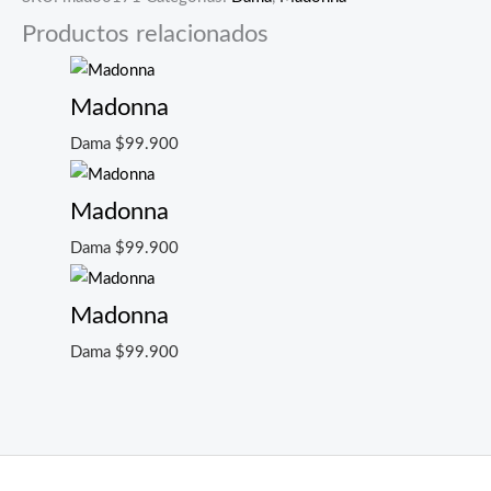
Productos relacionados
Madonna
Dama
$
99.900
Madonna
Dama
$
99.900
Madonna
Dama
$
99.900