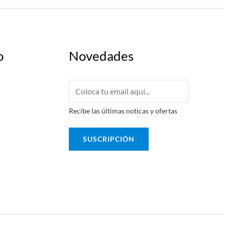
o
Novedades
E
m
Recibe las últimas noticas y ofertas
a
i
SUSCRIPCIÓN
l
*