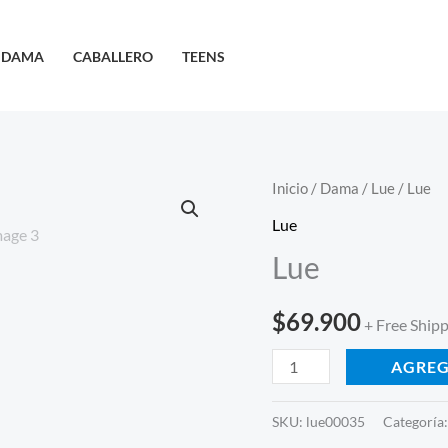
DAMA
CABALLERO
TEENS
Lue
Inicio
/
Dama
/
Lue
/ Lue
cantidad
Lue
Lue
$
69.900
+ Free Ship
AGREG
SKU:
lue00035
Categoría