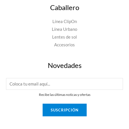
Caballero
Línea ClipOn
Línea Urbano
Lentes de sol
Accesorios
Novedades
E
m
Recibe las últimas noticas y ofertas
a
i
SUSCRIPCIÓN
l
*