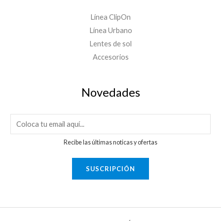
Línea ClipOn
Línea Urbano
Lentes de sol
Accesorios
Novedades
E
m
Recibe las últimas noticas y ofertas
a
i
SUSCRIPCIÓN
l
*