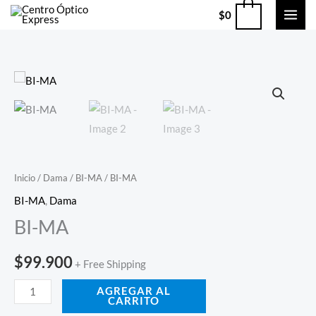
Ir
0
$
0
al
contenido
BI-
MA
cantidad
Inicio
/
Dama
/
BI-MA
/ BI-MA
BI-MA
,
Dama
BI-MA
$
99.900
+ Free Shipping
AGREGAR AL
CARRITO