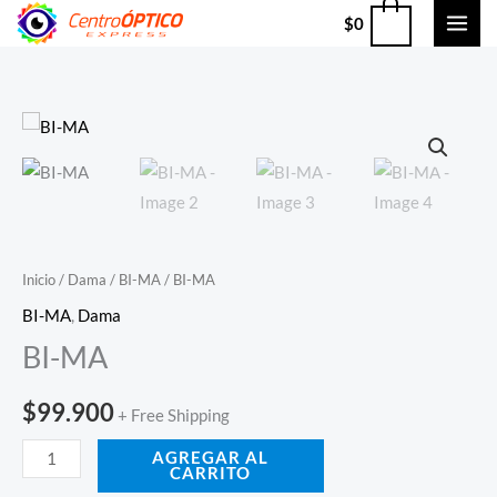
Ir
0
$
0
al
contenido
BI-
MA
cantidad
Inicio
/
Dama
/
BI-MA
/ BI-MA
BI-MA
,
Dama
BI-MA
$
99.900
+ Free Shipping
AGREGAR AL
CARRITO