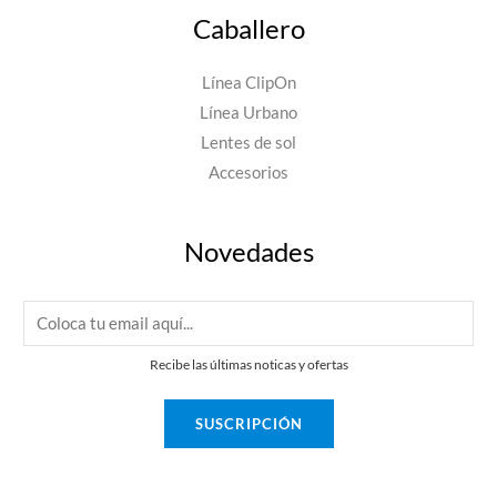
Caballero
Línea ClipOn
Línea Urbano
Lentes de sol
Accesorios
Novedades
E
m
Recibe las últimas noticas y ofertas
a
i
SUSCRIPCIÓN
l
*