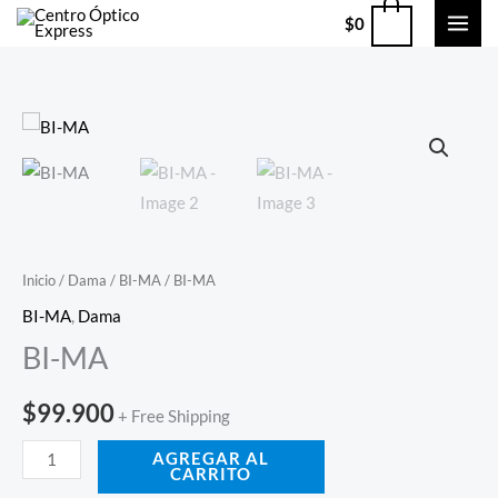
Ir
0
$
0
al
contenido
BI-
MA
cantidad
Inicio
/
Dama
/
BI-MA
/ BI-MA
BI-MA
,
Dama
BI-MA
$
99.900
+ Free Shipping
AGREGAR AL
CARRITO