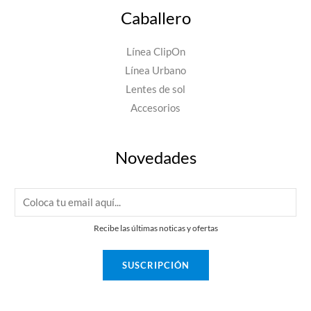
Caballero
Línea ClipOn
Línea Urbano
Lentes de sol
Accesorios
Novedades
E
m
Recibe las últimas noticas y ofertas
a
i
SUSCRIPCIÓN
l
*