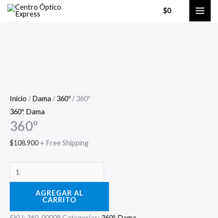
Ir
0
$
0
al
contenido
360º
cantidad
Inicio
/
Dama
/
360º
/ 360º
360º
,
Dama
360º
$
108.900
+ Free Shipping
AGREGAR AL
CARRITO
SKU:
360-00009
Categorías:
360º
,
Dama